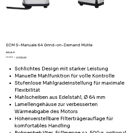
ECM S-Manuale 64 Grind-on-Demand Mühle
Preis
605,00 €
inkl. MwSt.
|
zzgl. Versand
Schlichtes Design mit starker Leistung
Manuelle Mahlfunktion für volle Kontrolle
Stufenlose Mahlgradeinstellung für maximale
Flexibilität
Mahlscheiben aus Edelstahl, Ø 64 mm
Lamellengehäuse zur verbesserten
Wärmeabgabe des Motors
Höhenverstellbare Filterträgerauflage für
komfortables Handling
Bohnenbehälter-Füllmenge ca. 500 g, optional