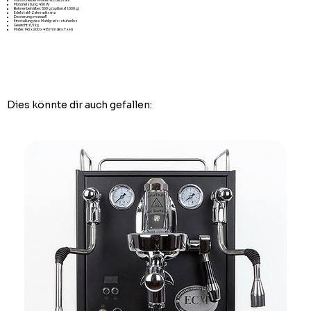
Mahlscheiben-Material: Edelstahl
Motorleistung: 450 W
Bohnenbehälter: 500 g (optional 1.000 g)
Edelstahl-Zahnradkranz
Dosierung: manuell
Einstellung des Mahlgrads: stufenlos
Gewicht: 6,5 kg
Maße: 145 x 200 x 415 mm (B x T x H)
Dies könnte dir auch gefallen: