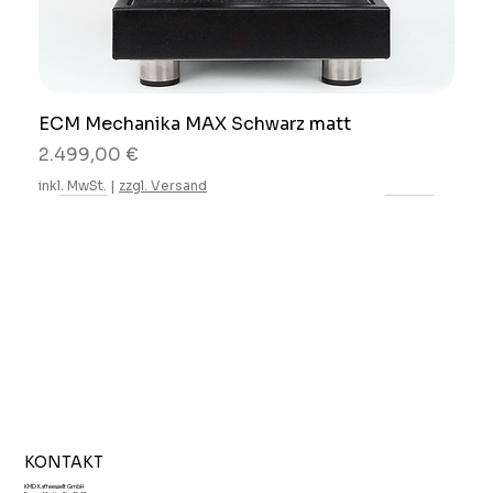
ECM Mechanika MAX Schwarz matt
Preis
2.499,00 €
inkl. MwSt.
|
zzgl. Versand
KONTAKT
KMD Kaffeewelt GmbH