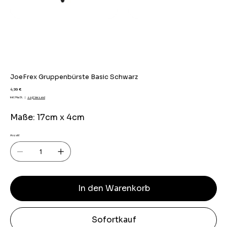
JoeFrex Gruppenbürste Basic Schwarz
Preis
4,99 €
inkl. MwSt.
|
zzgl. Versand
Maße: 17cm x 4cm
Anzahl
In den Warenkorb
Sofortkauf