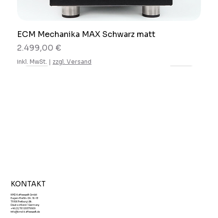
ECM Mechanika MAX Schwarz matt
Preis
2.499,00 €
inkl. MwSt.
|
zzgl. Versand
KONTAKT
KMD Kaffeewelt GmbH
Eugen-Martin-Str. 16-18
79106 Freiburg i. Br.
Deutschland / Germany
+49 (0) 761 20579909
info@kmd-kaffeewelt.de