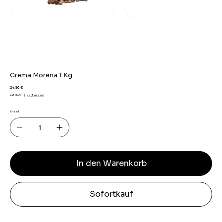
Crema Morena 1 Kg
Preis
24,90 €
inkl. MwSt.
|
zzgl. Versand
Anzahl
In den Warenkorb
Sofortkauf