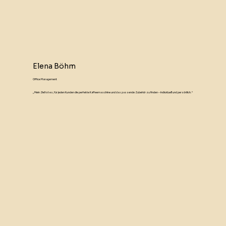
Elena Böhm
Office Management
„Mein Ziel ist es, für jeden Kunden die perfekte Kaffeemaschine und das passende Zubehör zu finden – individuell und persönlich.“