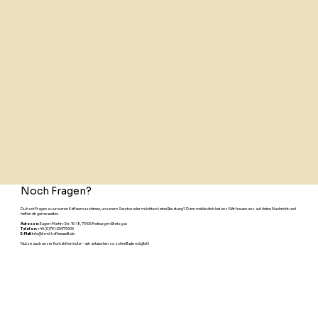
Noch Fragen?
Du hast Fragen zu unseren Kaffeemaschinen, unserem Service oder möchtest eine Beratung? Dann melde dich bei uns! Wir freuen uns auf deine Nachricht und
helfen dir gerne weiter.
Adresse:
Eugen-Martin-Str. 16-18, 79106 Freiburg im Breisgau
Telefon:
+49 (0)761-20579909
E-Mail:
info@kmd-kaffeewelt.de
Nutze auch unser Kontaktformular – wir antworten so schnell wie möglich!