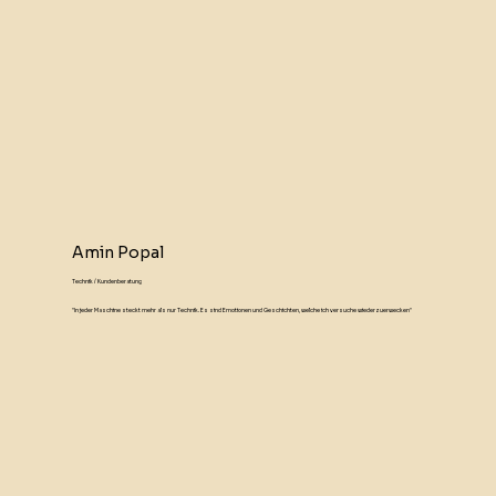
Amin Popal
Technik / Kundenberatung
"In jeder Maschine steckt mehr als nur Technik. Es sind Emotionen und Geschichten, welche ich versuche wiederzuerwecken"