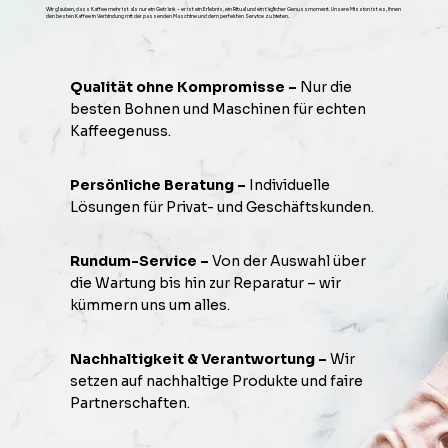
Wir glauben, dass Kaffee mehr ist als nur ein Getränk – er ist ein Erlebnis, ein Ritual und ein täglicher Genussmoment. Unsere Mission ist es, Ihnen
den besten Kaffee in Verbindung mit der passenden Maschine und dem perfekten Service zu bieten.
Qualität ohne Kompromisse –
Nur die
besten Bohnen und Maschinen für echten
Kaffeegenuss.
Persönliche Beratung –
Individuelle
Lösungen für Privat- und Geschäftskunden.
Rundum-Service –
Von der Auswahl über
die Wartung bis hin zur Reparatur – wir
kümmern uns um alles.
Nachhaltigkeit & Verantwortung –
Wir
setzen auf nachhaltige Produkte und faire
Partnerschaften.