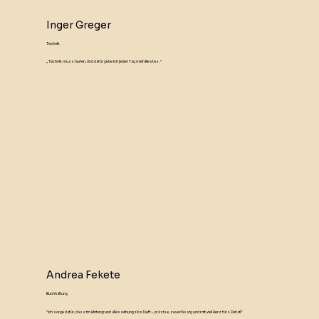
Inger Greger
Technik
„Technik muss laufen. Und dafür gebe ich jeden Tag mein Bestes.“
Andrea Fekete
Buchhaltung
"Ich sorge dafür, dass im Hintergrund alles reibungslos läuft – präzise, zuverlässig und mit viel Herz fürs Detail."