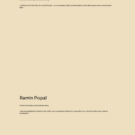
„Kaffee ist für mich mehr als nur ein Produkt – es ist Handwerk, Kultur und eine Leidenschaft, die ich gerne mit unseren Kunden
teile.“
Ramin Popal
Technischer Leiter und Kundenberatung
„Eine gut gepflegte Maschine ist der Schlüssel zu perfektem Kaffee. Ich sorge dafür, dass Ihre Maschine stets optimal
funktioniert.“