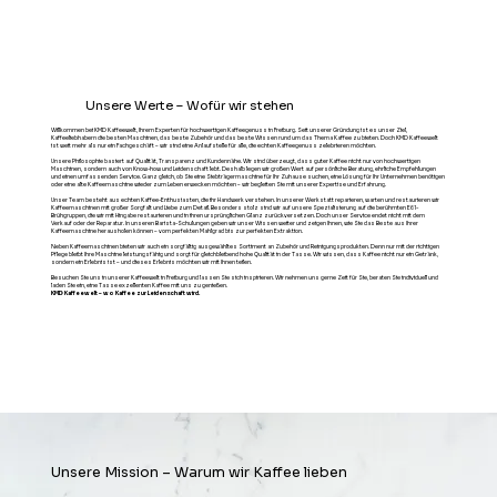
Unsere Werte – Wofür wir stehen
Willkommen bei KMD Kaffeewelt, Ihrem Experten für hochwertigen Kaffeegenuss in Freiburg. Seit unserer Gründung ist es unser Ziel,
Kaffeeliebhabern die besten Maschinen, das beste Zubehör und das beste Wissen rund um das Thema Kaffee zu bieten. Doch KMD Kaffeewelt
ist weit mehr als nur ein Fachgeschäft – wir sind eine Anlaufstelle für alle, die echten Kaffeegenuss zelebrieren möchten.
Unsere Philosophie basiert auf Qualität, Transparenz und Kundennähe. Wir sind überzeugt, dass guter Kaffee nicht nur von hochwertigen
Maschinen, sondern auch von Know-how und Leidenschaft lebt. Deshalb legen wir großen Wert auf persönliche Beratung, ehrliche Empfehlungen
und einen umfassenden Service. Ganz gleich, ob Sie eine Siebträgermaschine für Ihr Zuhause suchen, eine Lösung für Ihr Unternehmen benötigen
oder eine alte Kaffeemaschine wieder zum Leben erwecken möchten – wir begleiten Sie mit unserer Expertise und Erfahrung.
Unser Team besteht aus echten Kaffee-Enthusiasten, die ihr Handwerk verstehen. In unserer Werkstatt reparieren, warten und restaurieren wir
Kaffeemaschinen mit großer Sorgfalt und Liebe zum Detail. Besonders stolz sind wir auf unsere Spezialisierung auf die berühmten E61-
Brühgruppen, die wir mit Hingabe restaurieren und in ihren ursprünglichen Glanz zurückversetzen. Doch unser Service endet nicht mit dem
Verkauf oder der Reparatur. In unseren Barista-Schulungen geben wir unser Wissen weiter und zeigen Ihnen, wie Sie das Beste aus Ihrer
Kaffeemaschine herausholen können – vom perfekten Mahlgrad bis zur perfekten Extraktion.
Neben Kaffeemaschinen bieten wir auch ein sorgfältig ausgewähltes Sortiment an Zubehör und Reinigungsprodukten. Denn nur mit der richtigen
Pflege bleibt Ihre Maschine leistungsfähig und sorgt für gleichbleibend hohe Qualität in der Tasse. Wir wissen, dass Kaffee nicht nur ein Getränk,
sondern ein Erlebnis ist – und dieses Erlebnis möchten wir mit Ihnen teilen.
Besuchen Sie uns in unserer Kaffeewelt in Freiburg und lassen Sie sich inspirieren. Wir nehmen uns gerne Zeit für Sie, beraten Sie individuell und
laden Sie ein, eine Tasse exzellenten Kaffee mit uns zu genießen.
KMD Kaffeewelt – wo Kaffee zur Leidenschaft wird.
Unsere Mission – Warum wir Kaffee lieben