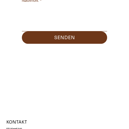
Nachricht
*
SENDEN
KONTAKT
KMD Kaffeewelt GmbH