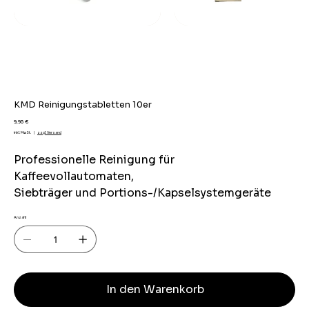
KMD Reinigungstabletten 10er
Preis
9,95 €
inkl. MwSt.
|
zzgl. Versand
Professionelle Reinigung für
Kaffeevollautomaten,
Siebträger und Portions-/Kapselsystemgeräte
Anzahl
In den Warenkorb