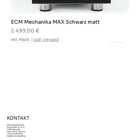
ECM Mechanika MAX Schwarz matt
Preis
2.499,00 €
inkl. MwSt.
|
zzgl. Versand
KONTAKT
KMD Kaffeewelt GmbH
Eugen-Martin-Str. 16-18
79106 Freiburg i. Br.
Deutschland / Germany
+49 (0) 761 20579909
info@kmd-kaffeewelt.de