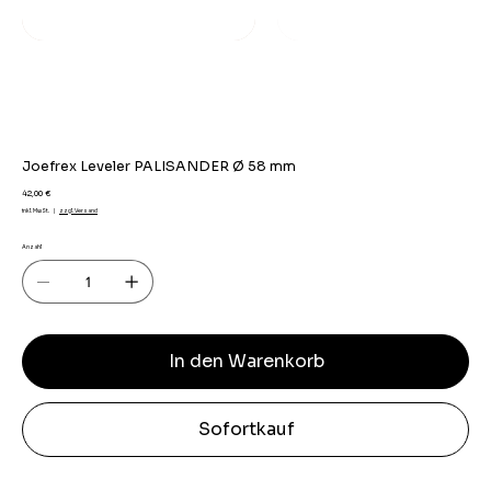
Joefrex Leveler PALISANDER Ø 58 mm
Preis
42,00 €
inkl. MwSt.
|
zzgl. Versand
Anzahl
In den Warenkorb
Sofortkauf