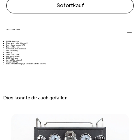
Sofortkauf
Technische Daten
ECM Brühgruppe
Frischwasserbehälter: ca. 2 l
Kesselvolumen: ca. 0,75 l
Edelstahlkessel
Pumpendruckmanometer
PID-Steuerung
Display
Vibrationspumpe
Drehventiltechnik
ECM Filterträger
Anzahl Filterträger: 1
Gewicht: 13,4 kg
Maße (ohne Filterträger) B x T x H: 195 x 348 x 315 mm
Dies könnte dir auch gefallen: