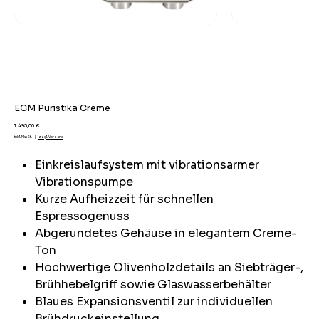
ECM Puristika Creme
Preis
1.495,00 €
inkl. MwSt.
|
zzgl. Versand
Einkreislaufsystem mit vibrationsarmer
Vibrationspumpe
Kurze Aufheizzeit für schnellen
Espressogenuss
Abgerundetes Gehäuse in elegantem Creme-
Ton
Hochwertige Olivenholzdetails an Siebträger-,
Brühhebelgriff sowie Glaswasserbehälter
Blaues Expansionsventil zur individuellen
Brühdruckeinstellung