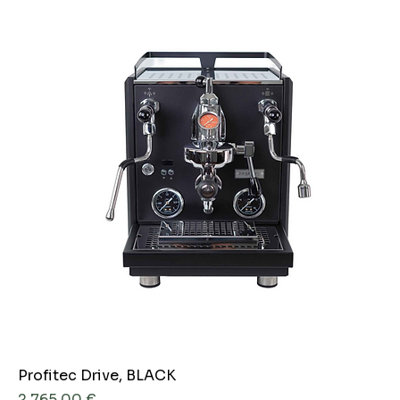
Profitec Drive, BLACK
Preis
2.765,00 €