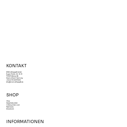
KONTAKT
KMD Kaffeewelt GmbH
Eugen-Martin-Str. 16-18
79106 Freiburg i. Br.
Deutschland / Germany
+49 (0) 761 20579909
info@kmd-kaffeewelt.de
SHOP
Shop
Gewerbekunden
Zahlung & Versand
Mein Konto
Warenkorb
INFORMATIONEN