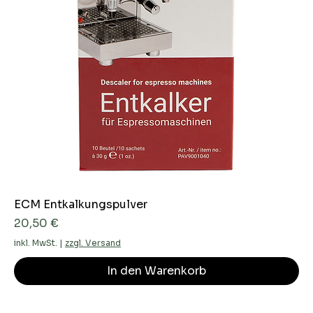
ECM Entkalkungspulver
Preis
20,50 €
inkl. MwSt.
|
zzgl. Versand
In den Warenkorb