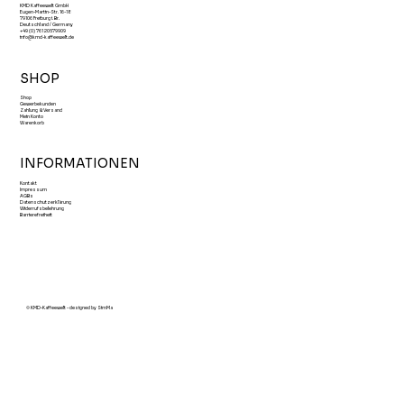
KMD Kaffeewelt GmbH
Eugen-Martin-Str. 16-18
79106 Freiburg i. Br.
Deutschland / Germany
+49 (0) 761 20579909
info@kmd-kaffeewelt.de
SHOP
Shop
Gewerbekunden
Zahlung & Versand
Mein Konto
Warenkorb
INFORMATIONEN
Kontakt
Impressum
AGBs
Datenschutzerklärung
Widerrufsbelehrung
Barrierefreiheit
© KMD-Kaffeewelt - designed by SimMa