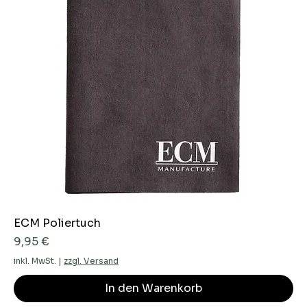
ECM Poliertuch
Preis
9,95 €
inkl. MwSt.
|
zzgl. Versand
In den Warenkorb